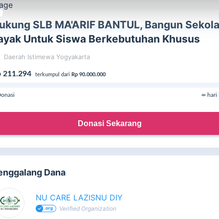
ukung SLB MA'ARIF BANTUL, Bangun Sekol
ayak Untuk Siswa Berkebutuhan Khusus
Daerah Istimewa Yogyakarta
 211.294
terkumpul dari
Rp 90.000.000
onasi
∞ hari 
Donasi Sekarang
enggalang Dana
NU CARE LAZISNU DIY
Verified Organization