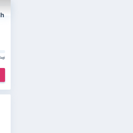
ah
lagi