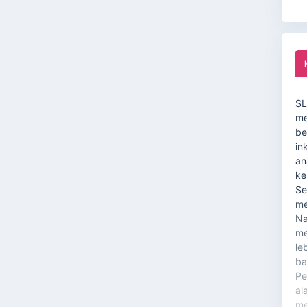
SL
me
be
in
an
ke
Se
me
Na
me
le
ba
Pe
al
me