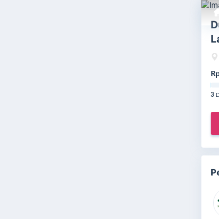
D
L
Rp
3
D
P