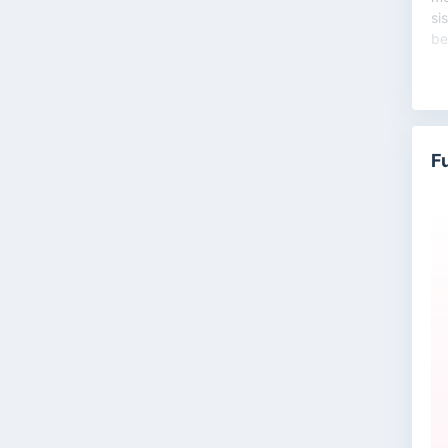
si
be
#S
F