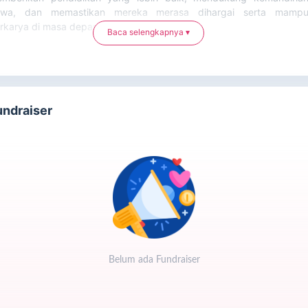
swa, dan memastikan mereka merasa dihargai serta mamp
rkarya di masa depan.
Baca selengkapnya ▾
ahabatPeduli dapat berinfaq untuk membantu mereka dengan cara
Klik tombol "Donasi Sekarang"
Masukkan nominal donasi
undraiser
Pilih metode pembayaran
Isi data diri
Klik "Lanjutkan Pembayaran" dan ikuti langkah selanjutnya
Belum ada Fundraiser