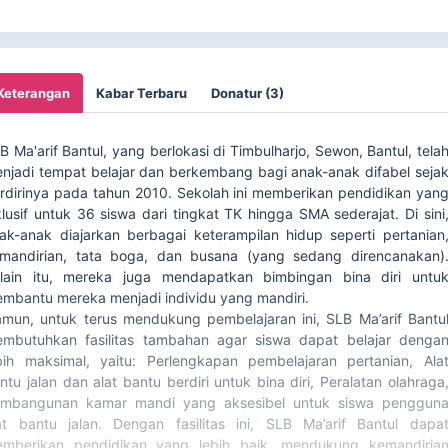
Keterangan
Kabar Terbaru
Donatur (3)
B Ma'arif Bantul, yang berlokasi di Timbulharjo, Sewon, Bantul, tela
njadi tempat belajar dan berkembang bagi anak-anak difabel seja
rdirinya pada tahun 2010. Sekolah ini memberikan pendidikan yan
klusif untuk 36 siswa dari tingkat TK hingga SMA sederajat. Di sini
ak-anak diajarkan berbagai keterampilan hidup seperti pertanian
mandirian, tata boga, dan busana (yang sedang direncanakan)
lain itu, mereka juga mendapatkan bimbingan bina diri untu
mbantu mereka menjadi individu yang mandiri.
mun, untuk terus mendukung pembelajaran ini, SLB Ma’arif Bantu
mbutuhkan fasilitas tambahan agar siswa dapat belajar denga
bih maksimal, yaitu: Perlengkapan pembelajaran pertanian, Ala
ntu jalan dan alat bantu berdiri untuk bina diri, Peralatan olahraga
mbangunan kamar mandi yang aksesibel untuk siswa penggun
at bantu jalan. Dengan fasilitas ini, SLB Ma’arif Bantul dapa
mberikan pendidikan yang lebih baik, mendukung kemandiria